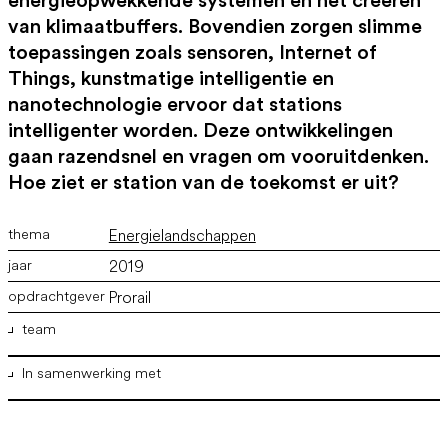
energieopwekkende systemen en het creëren
van klimaatbuffers. Bovendien zorgen slimme
toepassingen zoals sensoren, Internet of
Things, kunstmatige intelligentie en
nanotechnologie ervoor dat stations
intelligenter worden. Deze ontwikkelingen
gaan razendsnel en vragen om vooruitdenken.
Hoe ziet er station van de toekomst er uit?
Energielandschappen
2019
Prorail
team
In samenwerking met
ir. Marco Vermeulen
,
Msc. M.Arch. Bertus van Woerden
,
Alberto Carbonell
Ofroadinnovations
BLOC