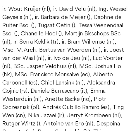
ir. Wout Kruijer (nl), ir. David Velu (nl), Ing. Wessel
Geysels (nl), ir. Barbara de Meijer (), Daphne de
Ruiter Bsc. (), Tugsat Cetin (), Tessa Veenendaal
Bsc. (), Chanelle Hool (), Martijn Bisschops BSc
(nl), ir. Serra Keklik (tr), ir. Bram Willemse (nl),
Msc. M.Arch. Bertus van Woerden (nl), ir. Joost
van der Waal (nl), ir. Ivo de Jeu (nl), Luc Voorter
(nl), BSc. Jasper Veldhuis (nl), MSc. Joshua Ho
(hk), MSc. Francisco Monsalve (ec), Alberto
Carbonell (es), Chiel Lansink (nl), Aleksandra
Gojnic (rs), Daniele Burrascano (it), Emma
Westerduin (nl), Anette Backe (no), Piotr
Szczesniak (pl), Andrés Cubillo Ramiro (es), Ting
Wen (cn), Nika Jazaei (ir), Jerryt Krombeen (nl),
Rutger Wirtz (), Antoine van Erp (nl), Despoina