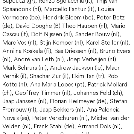
Sapoutzi (gr), Renzo Sgolacchia (it), Thijs van
Spaandonk (nl), Marcello Fantuz (it), Louisa
Vermoere (be), Hendrik Bloem (be), Peter Botz
(de), David Dooghe (B) Theo Hauben (nl), Mario
Casciu (it), Dolf Nijssen (nl), Sander Bouw (nl),
Marc Vos (nl), Stijn Kemper (nl), Karel Steller (nl),
Anniina Koskela (fi), Bas Driessen (nl), Bruno Evers
(nl), André van Leth (nl), Joep Verheijen (nl),
Mark Schrurs (nl), Andrew Jackson (ie), Maor
Vernik (il), Shachar Zur (il), Ekim Tan (tr), Rob
Kotte (nl), Ana Maria Lopes (pt), Patrick Mollard
(ch), Geoffrey Timmer (nl), Johannes Feld (ch),
Jaap Janssen (nl), Florian Heilmeyer (de), Stefan
Fremouw (nl), Jaap Bekkers (nl), Ana Palencia
Nova's (es), Peter Verschuren (nl), Michel van der
Velden (nl), Frank Stahl (de), Armand Dols (nl),