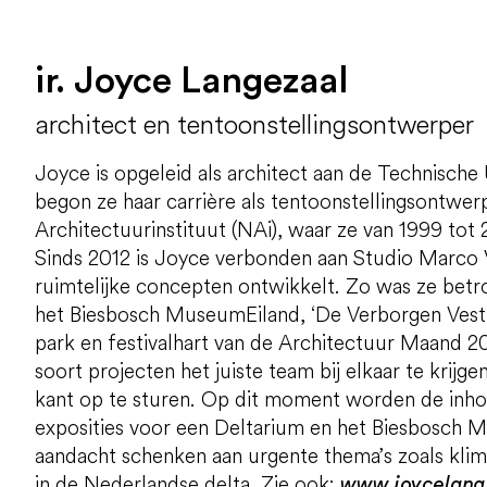
ir. Joyce Langezaal
architect en tentoonstellingsontwerper
Joyce is opgeleid als architect aan de Technische 
begon ze haar carrière als tentoonstellingsontwer
Architectuurinstituut (NAi), waar ze van 1999 tot 
Sinds 2012 is Joyce verbonden aan Studio Marco 
ruimtelijke concepten ontwikkelt. Zo was ze betro
het Biesbosch MuseumEiland, ‘De Verborgen Vesti
park en festivalhart van de Architectuur Maand 2
soort projecten het juiste team bij elkaar te krijgen
kant op te sturen. Op dit moment worden de inh
exposities voor een Deltarium en het Biesbosch 
aandacht schenken aan urgente thema’s zoals kli
in de Nederlandse delta. Zie ook:
www.joycelang