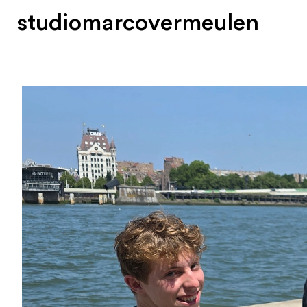
s
t
u
d
i
o
m
a
r
c
o
v
e
r
m
e
u
l
e
n