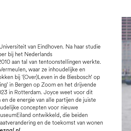
Universiteit van Eindhoven. Na haar studie
per bij het Nederlands
2010 aan tal van tentoonstellingen werkte.
Vermeulen, waar ze inhoudelijke en
kken bij ‘(Over)Leven in de Biesbosch’ op
ng’ in Bergen op Zoom en het drijvende
023 in Rotterdam. Joyce weet voor dit
 en de energie van alle partijen de juiste
oudelijke concepten voor nieuwe
MuseumEiland ontwikkeld, die beiden
maatverandering en de toekomst van wonen
ezaal.nl