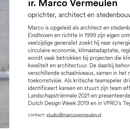
ir. Marco Vermeulen
oprichter, architect en stedenbo
Marco is opgeleid als architect en steden
Eindhoven en richtte in 1999 zijn eigen o
veelzijdige generalist zoekt hij naar syner
circulaire economie, klimaatadaptatie, regi
wordt vaak betrokken bij projecten die kl
kwaliteit en architectuur. De daarbij beh
verschillende schaalniveaus, samen in het
toekomstvisie. Als kritische teamspeler dr
identificeert kansen en stuurt zijn team ef
Landschapstriënnale 2021 en presenteerde z
Dutch Design Week 2019 en in VPRO’s Teg
contact:
studio@marcovermeulen.nl