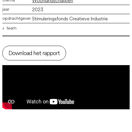
Woonlandschappen
2023
Stimuleringsfonds Creatieve Industrie
team
ir. Marco Vermeulen
,
ir. David Velu
,
Martijn Bisschops BSc
Download het rapport