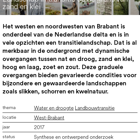
zand en klei
Het westen en noordwesten van Brabant is
onderdeel van de Nederlandse delta en is in
vele opzichten een transitielandschap. Dat is al
merkbaar in de ondergrond met dynamische
overgangen tussen nat en droog, zand en klei,
The Dutch Everglades: Landschap in transitie op de grens van zand en klei
hoog en laag, zoet en zout. Deze graduele
overgangen bieden gevarieerde condities voor
bijzondere en gewaardeerde landschappen
zoals slikken, schorren en kwelnatuur.
Water en droogte
Landbouwtransitie
West-Brabant
2017
Synthese en ontwerpend onderzoek